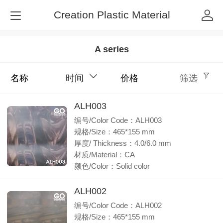
Creation Plastic Material
A series
名称
时间
价格
筛选
ALH003
编号/Color Code：ALH003
规格/Size：465*155 mm
厚度/ Thickness：4.0/6.0 mm
材质/Material：CA
颜色/Color：Solid color
ALH002
编号/Color Code：ALH002
规格/Size：465*155 mm